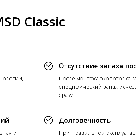
SD Classic
Отсутствие запаха по
нологии,
После монтажа экопотолка M
специфический запах исчез
сразу.
рий
Долговечность
ьная и
При правильной эксплуатац