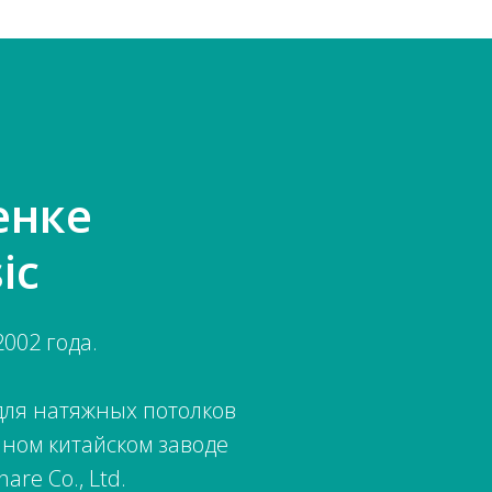
енке
ic
002 года.
 для натяжных потолков
пном китайском заводе
are Co., Ltd.