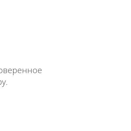
роверенное
у.