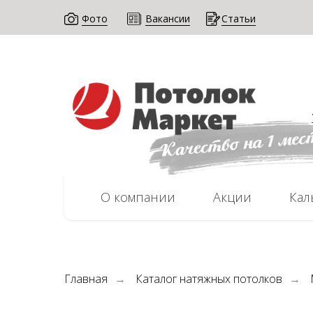
Фото
Вак Ансии
Статьи
О компании
Акции
Кал
Главная
Каталог натяжных потолков
→
→