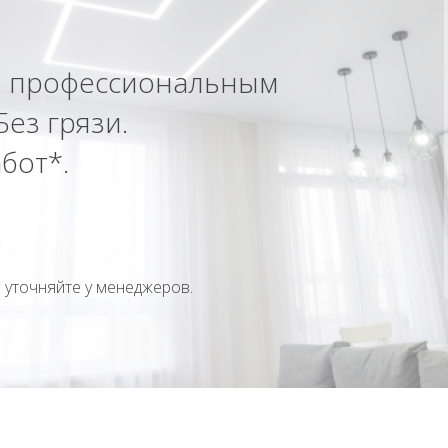
а
профессиональным
Без грязи.
бот*.
 уточняйте у менеджеров.