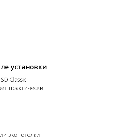
сле установки
SD Classic
ает практически
ии экопотолки