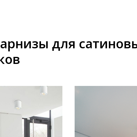
карнизы для сатинов
ков