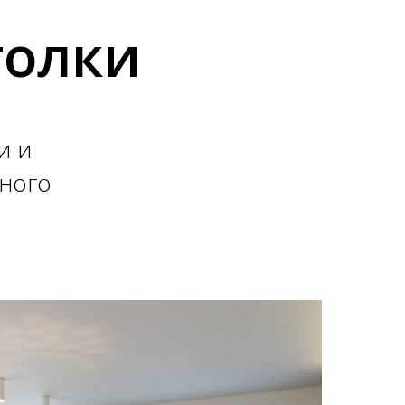
толки
и и
ьного