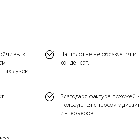
ойчивы к
На полотне не образуется и
ам
конденсат.
ных лучей.
ют
Благодаря фактуре похожей н
пользуются спросом у диза
интерьеров.
ков