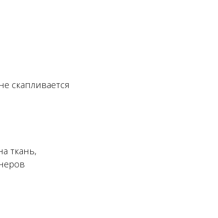
 не скапливается
а ткань,
йнеров