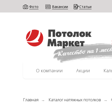
Фото
Вак Ансии
Статьи
О компании
Акции
Кал
Главная
Каталог натяжных потолков
→
→