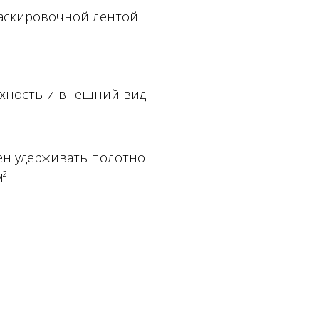
маскировочной лентой
хность и внешний вид
н удерживать полотно
м²