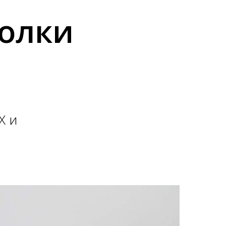
олки
Х и