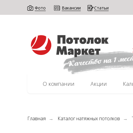
Фото
Вак Ансии
Статьи
О компании
Акции
Кал
Главная
Каталог натяжных потолков
→
→