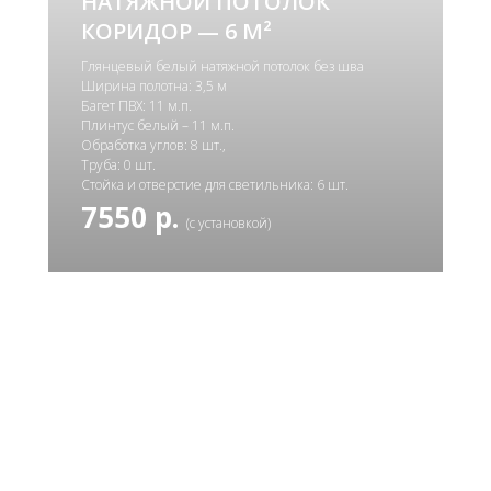
НАТЯЖНОЙ ПОТОЛОК
КОРИДОР — 6 М²
Глянцевый белый натяжной потолок без шва
Ширина полотна: 3,5 м
Багет ПВХ: 11 м.п.
Плинтус белый – 11 м.п.
Обработка углов: 8 шт.,
Труба: 0 шт.
Стойка и отверстие для светильника: 6 шт.
7550 р.
(с установкой)