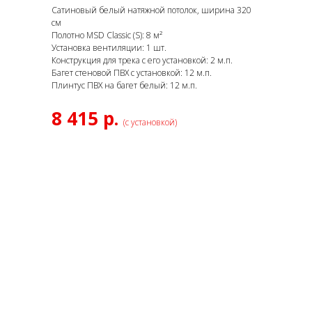
Сатиновый белый натяжной потолок, ширина 320
см
Полотно MSD Classic (S): 8 м²
Установка вентиляции: 1 шт.
Конструкция для трека с его установкой: 2 м.п.
Багет стеновой ПВХ с установкой: 12 м.п.
Плинтус ПВХ на багет белый: 12 м.п.
8 415 р.
(с установкой)