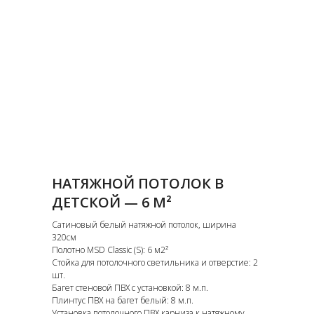
НАТЯЖНОЙ ПОТОЛОК В
ДЕТСКОЙ — 6 М²
Сатиновый белый натяжной потолок, ширина
320см
Полотно MSD Classic (S): 6 м2²
Стойка для потолочного светильника и отверстие: 2
шт.
Багет стеновой ПВХ с установкой: 8 м.п.
Плинтус ПВХ на багет белый: 8 м.п.
Установка потолочного ПВХ карниза к натяжному