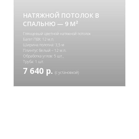
НАТЯЖНОЙ ПОТОЛОК В
СПАЛЬНЮ — 9 М²
Глянцевый цветной натяжной потолок
Багет ПВХ: 12 м.п.
Ширина полотна: 3,5 м
Плинтус белый – 12 м.п.
Обработка углов: 5 шт.,
Труба: 1 шт.
7 640 р.
(с установкой)