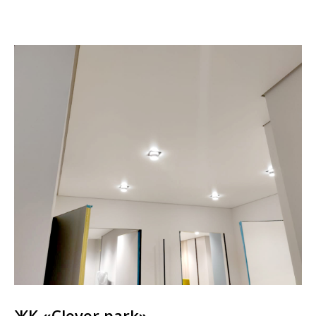
ЖК
«Clever park»