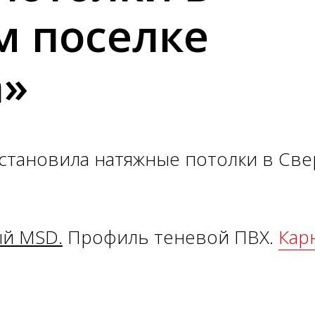
м поселке
а»
становила натяжные потолки в Св
й MSD.
Профиль теневой ПВХ.
Карн