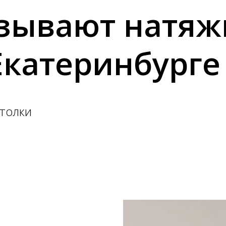
азывают натя
Екатеринбурге
толки