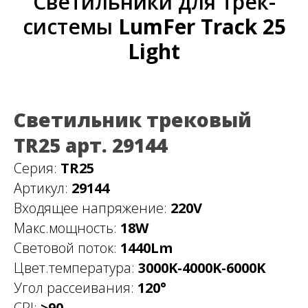
Светильники для трек-
системы
LumFer Track 25
Light
Светильник трековый
TR25 арт. 29144
Серия:
TR25
Артикул:
29144
Входящее напряжение:
220V
Макс.мощность:
18W
Световой поток:
1440Lm
Цвет.температура:
3000K-4000K-6000K
Угол рассеивания:
120°
CRI:
>90